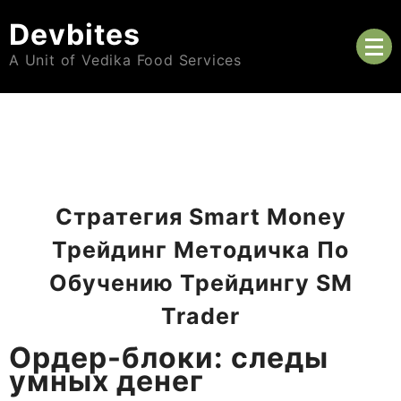
Skip
Devbites
to
content
A Unit of Vedika Food Services
Стратегия Smart Money
Трейдинг Методичка По
Обучению Трейдингу SM
Trader
Ордер-блоки: следы
умных денег