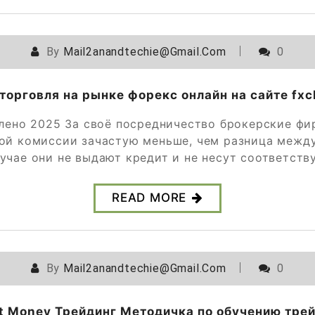
By
Mail2anandtechie@gmail.com
0
 торговля на рынке форекс онлайн на сайте fxc
овлено 2025 За своё посредничество брокерские 
той комиссии зачастую меньше, чем разница между
лучае они не выдают кредит и не несут соответст
READ MORE
By
Mail2anandtechie@gmail.com
0
t Money Трейдинг Методичка по обучению трей