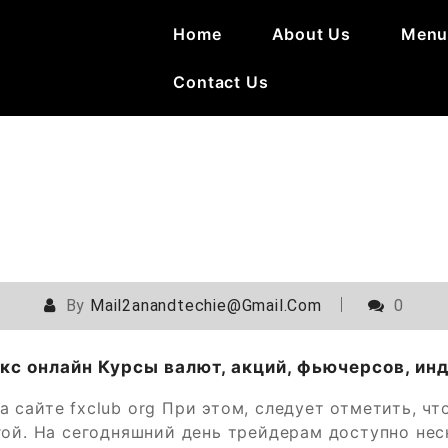
Home
About Us
Men
Contact Us
By
Mail2anandtechie@gmail.com
0
кс онлайн Курсы валют, акций, фьючерсов, инд
на сайте fxclub org При этом, следует отметить, ч
гой. На сегодняшний день трейдерам доступно не