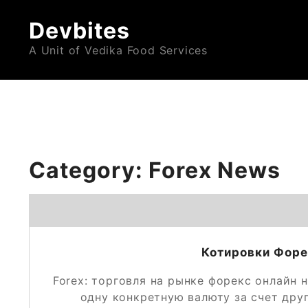
Skip
Devbites
to
content
A Unit of Vedika Food Services
Category:
Forex News
Котировки Форе
Forex: торговля на рынке форекс онлайн 
одну конкретную валюту за счет дру