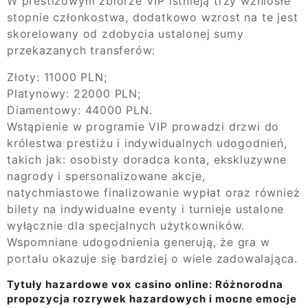
W prestiżowym zbiorze VIP istnieją trzy wzniosłe
stopnie członkostwa, dodatkowo wzrost na te jest
skorelowany od zdobycia ustalonej sumy
przekazanych transferów:
Złoty: 11000 PLN;
Platynowy: 22000 PLN;
Diamentowy: 44000 PLN.
Wstąpienie w programie VIP prowadzi drzwi do
królestwa prestiżu i indywidualnych udogodnień,
takich jak: osobisty doradca konta, ekskluzywne
nagrody i spersonalizowane akcje,
natychmiastowe finalizowanie wypłat oraz również
bilety na indywidualne eventy i turnieje ustalone
wyłącznie dla specjalnych użytkowników.
Wspomniane udogodnienia generują, że gra w
portalu okazuje się bardziej o wiele zadowalająca.
Tytuły hazardowe vox casino online: Różnorodna
propozycja rozrywek hazardowych i mocne emocje