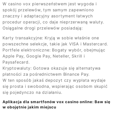
W casino vox pierwszeństwem jest wygoda i
spokój przelewów, tym samym zapewniono
znaczny i adaptacyjny asortyment łatwych
procedur operacji, co daje nieprzerwaną waluty.
Osiągalne drogi przelewów posiadają:
Karty transakcyjne: Kryją w sobie właśnie one
powszechne selekcje, takie jak VISA i Mastercard.
Portfele elektroniczne: Bogaty wybór, obejmując
Apple Pay, Google Pay, Neteller, Skrill i
Paysafecard.
Kryptowaluty: Gotowa okazuje się alternatywa
płatności za pośrednictwem Binance Pay.
W ten sposób jakaś depozyt czy wypłata wydaje
się prosta i swobodna, wspierając osobom skupić
się pojedynczo na działaniu.
Aplikacja dla smartfonów vox casino online: Baw się
w obojętnie jakim miejscu