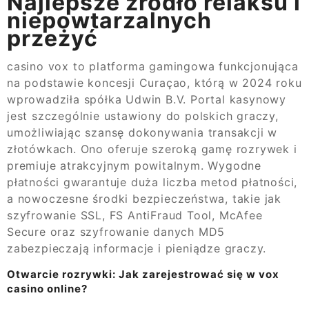
Najlepsze źródło relaksu i
niepowtarzalnych
przeżyć
casino vox to platforma gamingowa funkcjonująca
na podstawie koncesji Curaçao, którą w 2024 roku
wprowadziła spółka Udwin B.V. Portal kasynowy
jest szczególnie ustawiony do polskich graczy,
umożliwiając szansę dokonywania transakcji w
złotówkach. Ono oferuje szeroką gamę rozrywek i
premiuje atrakcyjnym powitalnym. Wygodne
płatności gwarantuje duża liczba metod płatności,
a nowoczesne środki bezpieczeństwa, takie jak
szyfrowanie SSL, FS AntiFraud Tool, McAfee
Secure oraz szyfrowanie danych MD5
zabezpieczają informacje i pieniądze graczy.
Otwarcie rozrywki: Jak zarejestrować się w vox
casino online?