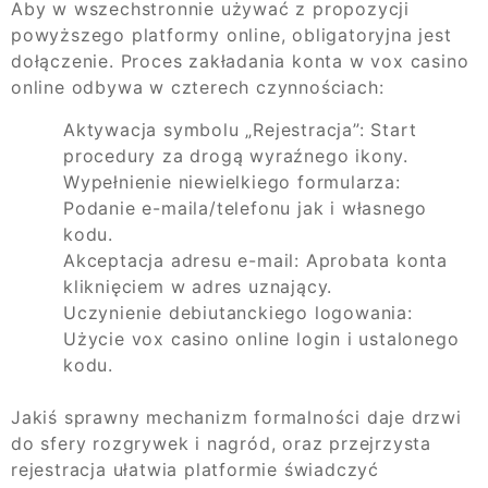
Aby w wszechstronnie używać z propozycji
powyższego platformy online, obligatoryjna jest
dołączenie. Proces zakładania konta w vox casino
online odbywa w czterech czynnościach:
Aktywacja symbolu „Rejestracja”: Start
procedury za drogą wyraźnego ikony.
Wypełnienie niewielkiego formularza:
Podanie e-maila/telefonu jak i własnego
kodu.
Akceptacja adresu e-mail: Aprobata konta
kliknięciem w adres uznający.
Uczynienie debiutanckiego logowania:
Użycie vox casino online login i ustalonego
kodu.
Jakiś sprawny mechanizm formalności daje drzwi
do sfery rozgrywek i nagród, oraz przejrzysta
rejestracja ułatwia platformie świadczyć