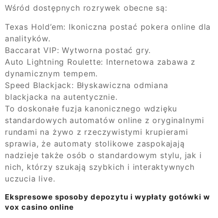
Wśród dostępnych rozrywek obecne są:
Texas Hold’em: Ikoniczna postać pokera online dla
analityków.
Baccarat VIP: Wytworna postać gry.
Auto Lightning Roulette: Internetowa zabawa z
dynamicznym tempem.
Speed Blackjack: Błyskawiczna odmiana
blackjacka na autentycznie.
To doskonałe fuzja kanonicznego wdzięku
standardowych automatów online z oryginalnymi
rundami na żywo z rzeczywistymi krupierami
sprawia, że automaty stolikowe zaspokajają
nadzieje także osób o standardowym stylu, jak i
nich, którzy szukają szybkich i interaktywnych
uczucia live.
Ekspresowe sposoby depozytu i wypłaty gotówki w
vox casino online