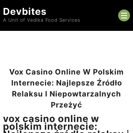
Skip
Devbites
to
content
A Unit of Vedika Food Services
Vox Casino Online W Polskim
Internecie: Najlepsze Źródło
Relaksu I Niepowtarzalnych
Przeżyć
vox casino online w
polskim internecie: