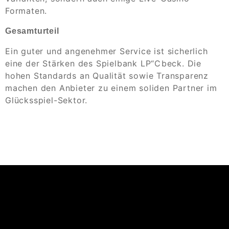
Formaten.
Gesamturteil
Ein guter und angenehmer Service ist sicherlich
eine der Stärken des Spielbank LР“Сbeck. Die
hohen Standards an Qualität sowie Transparenz
machen den Anbieter zu einem soliden Partner im
Glücksspiel-Sektor.