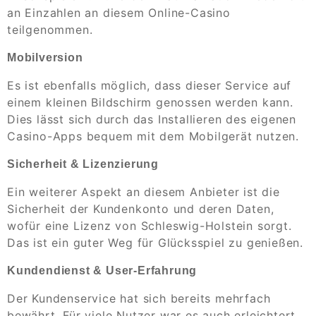
an Einzahlen an diesem Online-Casino
teilgenommen.
Mobilversion
Es ist ebenfalls möglich, dass dieser Service auf
einem kleinen Bildschirm genossen werden kann.
Dies lässt sich durch das Installieren des eigenen
Casino-Apps bequem mit dem Mobilgerät nutzen.
Sicherheit & Lizenzierung
Ein weiterer Aspekt an diesem Anbieter ist die
Sicherheit der Kundenkonto und deren Daten,
wofür eine Lizenz von Schleswig-Holstein sorgt.
Das ist ein guter Weg für Glücksspiel zu genießen.
Kundendienst & User-Erfahrung
Der Kundenservice hat sich bereits mehrfach
bewährt. Für viele Nutzer war es auch erleichtert,