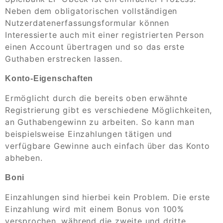
Neben dem obligatorischen vollständigen
Nutzerdatenerfassungsformular können
Interessierte auch mit einer registrierten Person
einen Account übertragen und so das erste
Guthaben erstrecken lassen.
Konto-Eigenschaften
Ermöglicht durch die bereits oben erwähnte
Registrierung gibt es verschiedene Möglichkeiten,
an Guthabengewinn zu arbeiten. So kann man
beispielsweise Einzahlungen tätigen und
verfügbare Gewinne auch einfach über das Konto
abheben.
Boni
Einzahlungen sind hierbei kein Problem. Die erste
Einzahlung wird mit einem Bonus von 100%
versprochen, während die zweite und dritte