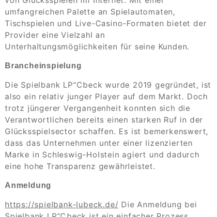
umfangreichen Palette an Spielautomaten,
Tischspielen und Live-Casino-Formaten bietet der
Provider eine Vielzahl an
Unterhaltungsmöglichkeiten für seine Kunden.
Brancheinspielung
Die Spielbank LР“Сbeck wurde 2019 gegründet, ist
also ein relativ junger Player auf dem Markt. Doch
trotz jüngerer Vergangenheit konnten sich die
Verantwortlichen bereits einen starken Ruf in der
Glücksspielsector schaffen. Es ist bemerkenswert,
dass das Unternehmen unter einer lizenzierten
Marke in Schleswig-Holstein agiert und dadurch
eine hohe Transparenz gewährleistet.
Anmeldung
https://spielbank-lubeck.de/
Die Anmeldung bei
Spielbank LР“Сbeck ist ein einfacher Prozess.