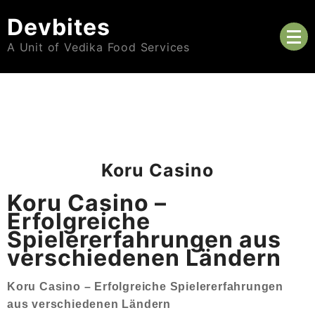
Skip
Devbites
to
content
A Unit of Vedika Food Services
Koru Casino
Koru Casino –
Erfolgreiche
Spielererfahrungen aus
verschiedenen Ländern
Koru Casino – Erfolgreiche Spielererfahrungen
aus verschiedenen Ländern