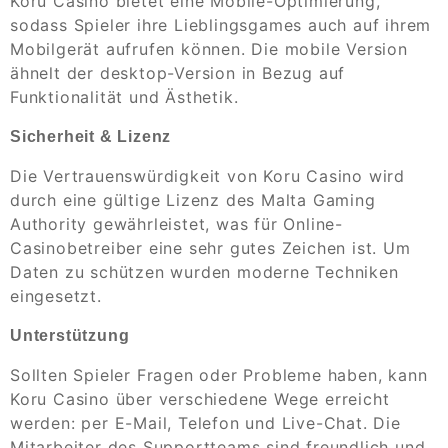
Koru Casino bietet eine Mobile-Optimierung,
sodass Spieler ihre Lieblingsgames auch auf ihrem
Mobilgerät aufrufen können. Die mobile Version
ähnelt der desktop-Version in Bezug auf
Funktionalität und Ästhetik.
Sicherheit & Lizenz
Die Vertrauenswürdigkeit von Koru Casino wird
durch eine gültige Lizenz des Malta Gaming
Authority gewährleistet, was für Online-
Casinobetreiber eine sehr gutes Zeichen ist. Um
Daten zu schützen wurden moderne Techniken
eingesetzt.
Unterstützung
Sollten Spieler Fragen oder Probleme haben, kann
Koru Casino über verschiedene Wege erreicht
werden: per E-Mail, Telefon und Live-Chat. Die
Mitarbeiter des Supportteams sind freundlich und