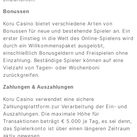
Bonussen
Koru Casino bietet verschiedene Arten von
Bonussen für neue und bestehende Spieler an. Ein
erster Einstieg in die Welt des Online-Spielens wird
durch ein Willkommenspaket ausgelobt,
einschließlich Bonusgeldern und Freispielen ohne
Einzahlung. Beständige Spieler können auf eine
Vielzahl von Tagen- oder Wochenboni
zurückgreifen.
Zahlungen & Auszahlungen
Koru Casino verwendet eine sichere
Zahlungsplattform zur Verarbeitung der Ein- und
Auszahlungen. Die maximale Höhe für
Transaktionen beträgt € 5.000 je Tag, es sei denn,
das Spielerkonto ist über einen längeren Zeitraum
aktiv gewesen.