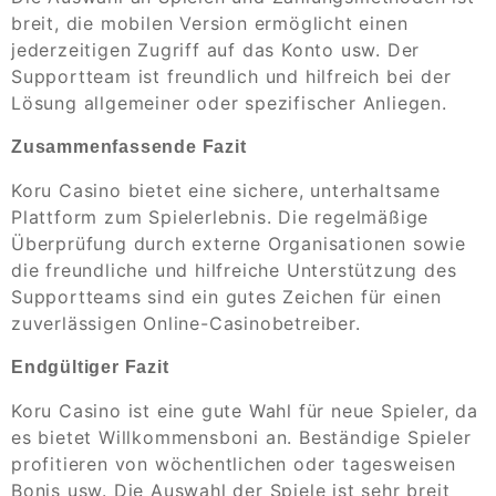
breit, die mobilen Version ermöglicht einen
jederzeitigen Zugriff auf das Konto usw. Der
Supportteam ist freundlich und hilfreich bei der
Lösung allgemeiner oder spezifischer Anliegen.
Zusammenfassende Fazit
Koru Casino bietet eine sichere, unterhaltsame
Plattform zum Spielerlebnis. Die regelmäßige
Überprüfung durch externe Organisationen sowie
die freundliche und hilfreiche Unterstützung des
Supportteams sind ein gutes Zeichen für einen
zuverlässigen Online-Casinobetreiber.
Endgültiger Fazit
Koru Casino ist eine gute Wahl für neue Spieler, da
es bietet Willkommensboni an. Beständige Spieler
profitieren von wöchentlichen oder tagesweisen
Bonis usw. Die Auswahl der Spiele ist sehr breit