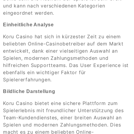
und kann nach verschiedenen Kategorien
eingeordnet werden.
Einheitliche Analyse
Koru Casino hat sich in kürzester Zeit zu einem
beliebten Online-Casinobetreiber auf dem Markt
entwickelt, dank einer vielseitigen Auswahl an
Spielen, modernen Zahlungsmethoden und
hilfreichen Supportteams. Das User Experience ist
ebenfalls ein wichtiger Faktor für
Spielererfahrungen.
Bildliche Darstellung
Koru Casino bietet eine sichere Plattform zum
Spielerlebnis mit freundlicher Unterstützung des
Team-Kundendienstes, einer breiten Auswahl an
Spielen und modernen Zahlungsmethoden. Dies
macht es zu einem beliebten Online-