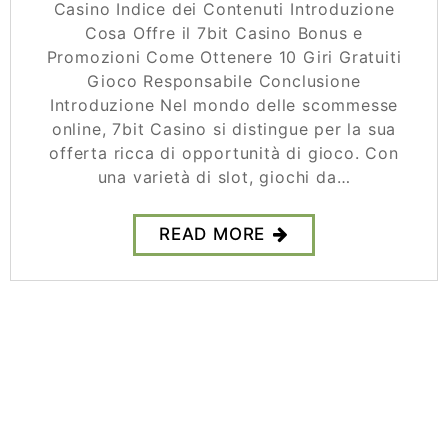
Casino Indice dei Contenuti Introduzione
Cosa Offre il 7bit Casino Bonus e
Promozioni Come Ottenere 10 Giri Gratuiti
Gioco Responsabile Conclusione
Introduzione Nel mondo delle scommesse
online, 7bit Casino si distingue per la sua
offerta ricca di opportunità di gioco. Con
una varietà di slot, giochi da…
READ MORE