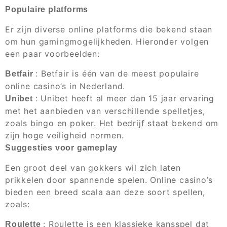
Populaire platforms
Er zijn diverse online platforms die bekend staan
om hun gamingmogelijkheden. Hieronder volgen
een paar voorbeelden:
: Betfair is één van de meest populaire
Betfair
online casino’s in Nederland.
: Unibet heeft al meer dan 15 jaar ervaring
Unibet
met het aanbieden van verschillende spelletjes,
zoals bingo en poker. Het bedrijf staat bekend om
zijn hoge veiligheid normen.
Suggesties voor gameplay
Een groot deel van gokkers wil zich laten
prikkelen door spannende spelen. Online casino’s
bieden een breed scala aan deze soort spellen,
zoals:
: Roulette is een klassieke kansspel dat
Roulette