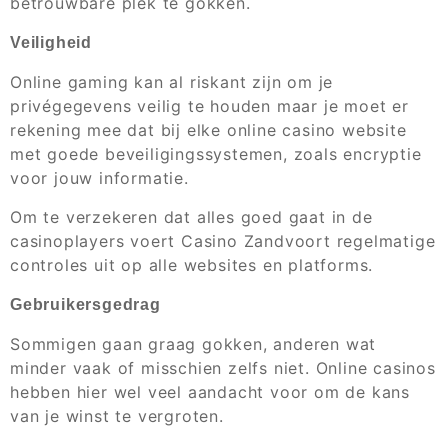
betrouwbare plek te gokken.
Veiligheid
Online gaming kan al riskant zijn om je
privégegevens veilig te houden maar je moet er
rekening mee dat bij elke online casino website
met goede beveiligingssystemen, zoals encryptie
voor jouw informatie.
Om te verzekeren dat alles goed gaat in de
casinoplayers voert Casino Zandvoort regelmatige
controles uit op alle websites en platforms.
Gebruikersgedrag
Sommigen gaan graag gokken, anderen wat
minder vaak of misschien zelfs niet. Online casinos
hebben hier wel veel aandacht voor om de kans
van je winst te vergroten.