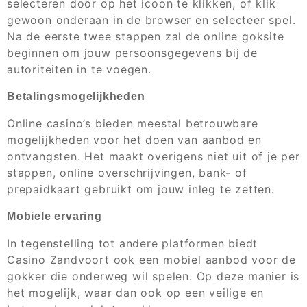
selecteren door op het icoon te klikken, of klik
gewoon onderaan in de browser en selecteer spel.
Na de eerste twee stappen zal de online goksite
beginnen om jouw persoonsgegevens bij de
autoriteiten in te voegen.
Betalingsmogelijkheden
Online casino’s bieden meestal betrouwbare
mogelijkheden voor het doen van aanbod en
ontvangsten. Het maakt overigens niet uit of je per
stappen, online overschrijvingen, bank- of
prepaidkaart gebruikt om jouw inleg te zetten.
Mobiele ervaring
In tegenstelling tot andere platformen biedt
Casino Zandvoort ook een mobiel aanbod voor de
gokker die onderweg wil spelen. Op deze manier is
het mogelijk, waar dan ook op een veilige en