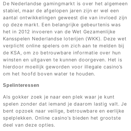
De Nederlandse gamingmarkt is over het algemeen
stabiel, maar de afgelopen jaren zijn er wel een
aantal ontwikkelingen geweest die van invloed zijn
op deze markt. Een belangrijke gebeurtenis was
het in 2012 invoeren van de Wet Gezamenlijke
Kansspelen Nederlandse loterijen (WKK). Deze wet
verplicht online spelers om zich aan te melden bij
de KSA, om zo betrouwbare informatie over hun
winsten en uitgaven te kunnen doorgeven. Het is
hierdoor moeilijk geworden voor illegale casino’s
om het hoofd boven water te houden.
Spelinteressen
Als gokker zoek je naar een plek waar je kunt
spelen zonder dat iemand je daarom lastig valt. Je
bent opzoek naar veilige, betrouwbare en eerlijke
spelplekken. Online casino’s bieden het grootste
deel van deze opties.