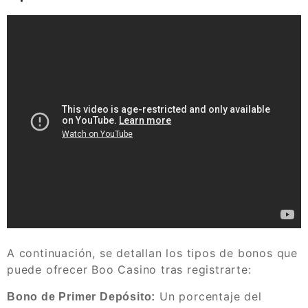
A continuación, se detallan los tipos de bonos que
puede ofrecer Boo Casino tras registrarte:
Un porcentaje del
Bono de Primer Depósito: