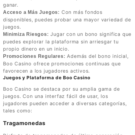
ganar.
Con más fondos
Acceso a Más Juegos:
disponibles, puedes probar una mayor variedad de
juegos.
Jugar con un bono significa que
Minimiza Riesgos:
puedes explorar la plataforma sin arriesgar tu
propio dinero en un inicio.
Además del bono inicial,
Promociones Regulares:
Boo Casino ofrece promociones continuas que
favorecen a los jugadores activos.
Juegos y Plataforma de Boo Casino
Boo Casino se destaca por su amplia gama de
juegos. Con una interfaz fácil de usar, los
jugadores pueden acceder a diversas categorías,
tales como:
Tragamonedas