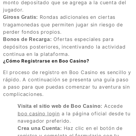
monto depositado que se agrega a la cuenta del
jugador.
Rondas adicionales en ciertas
Giross Gratis:
tragamonedas que permiten jugar sin riesgo de
perder fondos propios.
Ofertas especiales para
Bonos de Recarga:
depósitos posteriores, incentivando la actividad
continua en la plataforma.
¿Cómo Registrarse en Boo Casino?
El proceso de registro en Boo Casino es sencillo y
rápido. A continuación se presenta una guía paso
a paso para que puedas comenzar tu aventura sin
complicaciones.
Accede
Visita el sitio web de Boo Casino:
boo casino login
a la página oficial desde tu
navegador preferido.
Haz clic en el botón de
Crea una Cuenta:
registro y completa el formulario con tu