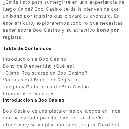
¿Estás listo para sumergirte en una experiencia de
juego única? Boo Casino te da la bienvenida con
un
que elevará tu aventura. En
bono por registro
este artículo, exploraremos todo lo que necesitas
saber sobre Boo Casino y su atractivo
bono por
.
registro
Tabla de Contenidos
Introducción a Boo Casino
Bono de Bienvenida: ¿Qué es?
¿Cómo Registrarse en Boo Casino?
Ventajas del Bono por Registro
Juegos y Plataforma de Boo Casino
Preguntas Frecuentes
Introducción a Boo Casino
Boo Casino es una plataforma de juegos en línea
que ha ganado popularidad por su diseño
atractivo y su amplia oferta de juegos. Desde el