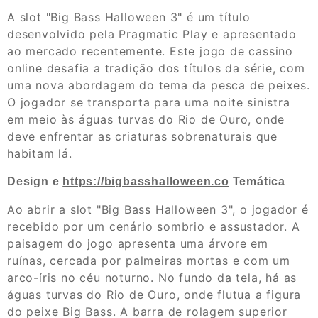
A slot "Big Bass Halloween 3" é um título
desenvolvido pela Pragmatic Play e apresentado
ao mercado recentemente. Este jogo de cassino
online desafia a tradição dos títulos da série, com
uma nova abordagem do tema da pesca de peixes.
O jogador se transporta para uma noite sinistra
em meio às águas turvas do Rio de Ouro, onde
deve enfrentar as criaturas sobrenaturais que
habitam lá.
Design e
https://bigbasshalloween.co
Temática
Ao abrir a slot "Big Bass Halloween 3", o jogador é
recebido por um cenário sombrio e assustador. A
paisagem do jogo apresenta uma árvore em
ruínas, cercada por palmeiras mortas e com um
arco-íris no céu noturno. No fundo da tela, há as
águas turvas do Rio de Ouro, onde flutua a figura
do peixe Big Bass. A barra de rolagem superior