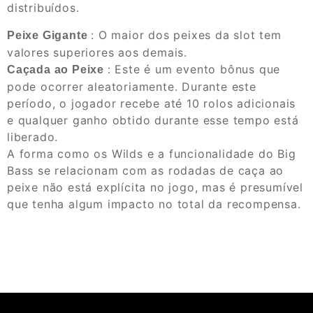
distribuídos.
: O maior dos peixes da slot tem
Peixe Gigante
valores superiores aos demais.
: Este é um evento bônus que
Caçada ao Peixe
pode ocorrer aleatoriamente. Durante este
período, o jogador recebe até 10 rolos adicionais
e qualquer ganho obtido durante esse tempo está
liberado.
A forma como os Wilds e a funcionalidade do Big
Bass se relacionam com as rodadas de caça ao
peixe não está explícita no jogo, mas é presumível
que tenha algum impacto no total da recompensa.