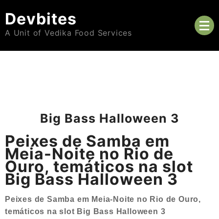
Skip
Devbites
to
content
A Unit of Vedika Food Services
Big Bass Halloween 3
Peixes de Samba em
Meia-Noite no Rio de
Ouro, temáticos na slot
Big Bass Halloween 3
Peixes de Samba em Meia-Noite no Rio de Ouro,
temáticos na slot Big Bass Halloween 3