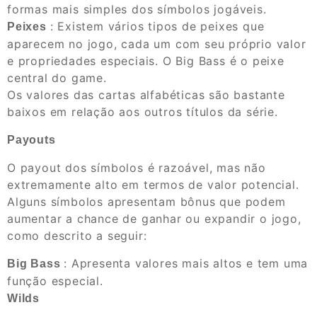
formas mais simples dos símbolos jogáveis.
: Existem vários tipos de peixes que
Peixes
aparecem no jogo, cada um com seu próprio valor
e propriedades especiais. O Big Bass é o peixe
central do game.
Os valores das cartas alfabéticas são bastante
baixos em relação aos outros títulos da série.
Payouts
O payout dos símbolos é razoável, mas não
extremamente alto em termos de valor potencial.
Alguns símbolos apresentam bônus que podem
aumentar a chance de ganhar ou expandir o jogo,
como descrito a seguir:
: Apresenta valores mais altos e tem uma
Big Bass
função especial.
Wilds