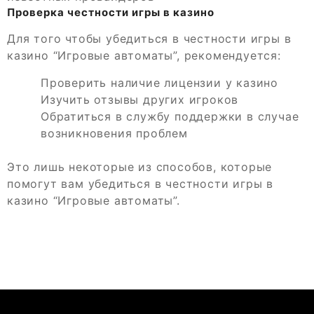
Проверка честности игры в казино
Для того чтобы убедиться в честности игры в
казино “Игровые автоматы”, рекомендуется:
Проверить наличие лицензии у казино
Изучить отзывы других игроков
Обратиться в службу поддержки в случае
возникновения проблем
Это лишь некоторые из способов, которые
помогут вам убедиться в честности игры в
казино “Игровые автоматы”.