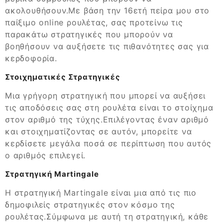
ακολουθήσουν.Με βάση την 16ετή πείρα μου στο
παίξιμο online ρουλέτας, σας προτείνω τις
παρακάτω
στρατηγικές που μπορούν να
βοηθήσουν να αυξήσετε τις πιθανότητες σας για
κερδοφορία.
Στοιχηματικές Στρατηγικές
Μια γρήγορη στρατηγική που μπορεί να αυξήσει
τις αποδόσεις σας στη ρουλέτα είναι το στοίχημα
στον αριθμό της τύχης.Επιλέγοντας έναν αριθμό
και στοιχηματίζοντας σε αυτόν, μπορείτε να
κερδίσετε μεγάλα ποσά σε περίπτωση που αυτός
ο αριθμός επιλεγεί.
Στρατηγική Martingale
Η στρατηγική Martingale είναι μια από τις πιο
δημοφιλείς στρατηγικές στον κόσμο της
ρουλέτας.Σύμφωνα με αυτή τη στρατηγική, κάθε